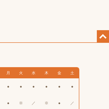
月
火
水
木
金
土
●
●
●
●
●
●
●
※
／
※
●
／