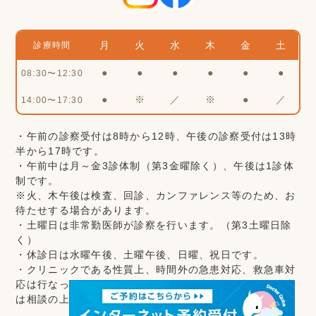
月
火
水
木
金
土
診療時間
●
●
●
●
●
●
08:30〜12:30
●
※
／
※
●
／
14:00〜17:30
・午前の診察受付は8時から12時、午後の診察受付は13時
半から17時です。
・午前中は月～金3診体制（第3金曜除く）、午後は1診体
制です。
※火、木午後は検査、回診、カンファレンス等のため、お
待たせする場合があります。
・土曜日は非常勤医師が診察を行います。（第3土曜日除
く）
・休診日は水曜午後、土曜午後、日曜、祝日です。
・クリニックである性質上、時間外の急患対応、救急車対
応は行なっておりません。かかりつけ患者様の救急の場合
は相談の上、対応させていただきます。